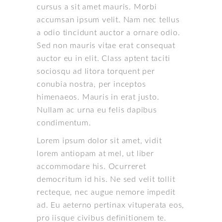
cursus a sit amet mauris. Morbi
accumsan ipsum velit. Nam nec tellus
a odio tincidunt auctor a ornare odio.
Sed non mauris vitae erat consequat
auctor eu in elit. Class aptent taciti
sociosqu ad litora torquent per
conubia nostra, per inceptos
himenaeos. Mauris in erat justo.
Nullam ac urna eu felis dapibus
condimentum.
Lorem ipsum dolor sit amet, vidit
lorem antiopam at mel, ut liber
accommodare his. Ocurreret
democritum id his. Ne sed velit tollit
recteque, nec augue nemore impedit
ad. Eu aeterno pertinax vituperata eos,
pro iisque civibus definitionem te.